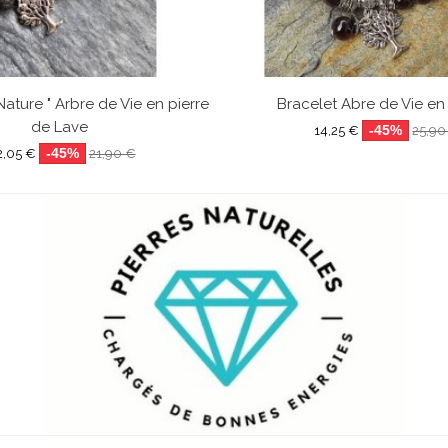
Nature " Arbre de Vie en pierre
Bracelet Abre de Vie en
de Lave
-45%
14,25 €
25,90
-45%
2,05 €
21,90 €