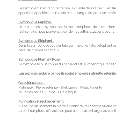
Le symbole Yin et Yang renferme la dualité de tout ce qui existe,
opposées, appelées « Yin » (noir) et « Yang » (blanc). Combinées
Symbolique Papillon :
Le Papillon est le symbole de la métamorphose, de la transforma
réaliser, que nous pouvons créer de nouvelles situations pour am
Symbolique Eléphant :
Dans la symbolique occidentale comme orientale, l'éléphant est ass
père, du chef des animaux.
Symbolique Flamant Rose :
Le symbole le plus connu du flamand est le Phoenix qui renait de s
Laissez vous séduire par ce Bracelet en pierre naturelle sélénite 
Caractéristiques :
Matériaux : Pierre sélénite - Breloque en Métal Argenté
Taille des perles : 8 mm - Fil élastique
Purification et rechargement :
Au bout d’un moment la pierre a donné toute l’énergie qu’elle 
salée. Pour plus d’efficacité on peut par la suite charger au sol