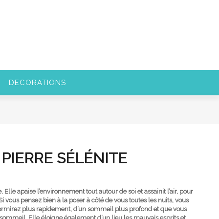
DECORATIONS
PIERRE SÉLÉNITE
. Elle apaise l’environnement tout autour de soi et assainit l’air, pour
 vous pensez bien à la poser à côté de vous toutes les nuits, vous
ormirez plus rapidement, d’un sommeil plus profond et que vous
sommeil. Elle éloigne également d’un lieu les mauvais esprits et