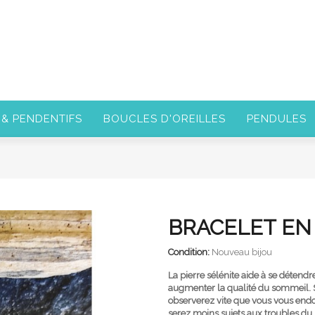
 & PENDENTIFS
BOUCLES D'OREILLES
PENDULES
BRACELET EN 
Condition:
Nouveau bijou
La pierre sélénite aide à se détendre
augmenter la qualité du sommeil. Si
observerez vite que vous vous end
serez moins sujets aux troubles du 