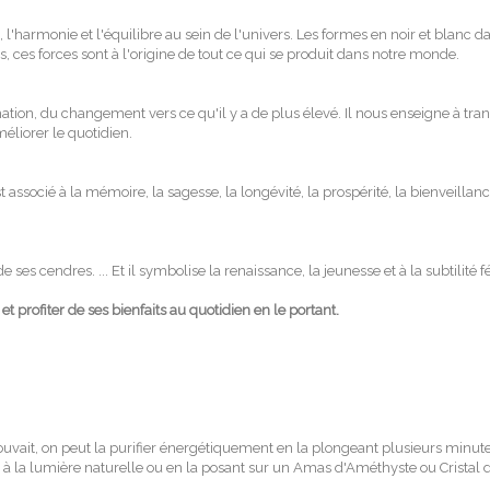
 l'harmonie et l'équilibre au sein de l'univers. Les formes en noir et blanc d
, ces forces sont à l'origine de tout ce qui se produit dans notre monde.
tion, du changement vers ce qu'il y a de plus élevé. Il nous enseigne à tran
éliorer le quotidien.
ocié à la mémoire, la sagesse, la longévité, la prospérité, la bienveillance, 
es cendres. ... Et il symbolise la renaissance, la jeunesse et à la subtilité f
et profiter de ses bienfaits au quotidien en le portant.
pouvait, on peut la purifier énergétiquement en la plongeant plusieurs min
eil à la lumière naturelle ou en la posant sur un Amas d'Améthyste ou Cristal