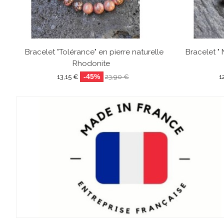
Bracelet "Tolérance" en pierre naturelle
Bracelet " 
Rhodonite
-45%
13,15 €
23,90 €
1