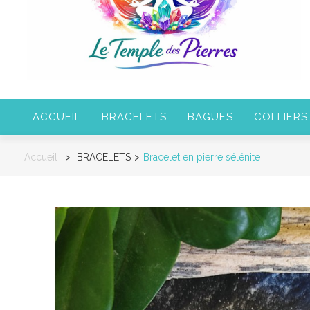
ACCUEIL
BRACELETS
BAGUES
COLLIERS
Accueil
>
BRACELETS
>
Bracelet en pierre sélénite