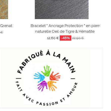
 Grenat
Bracelet " Ancrage Protection " en pierre
naturelle Oeil de Tigre & Hématite
 €
-45%
12,60 €
22,90 €