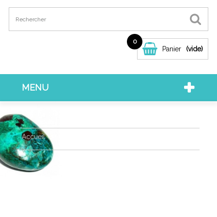
0
Panier
(vide)
MENU
Accueil
>
COLLECTIONS PAR PIERRES
>
Chrysocolle