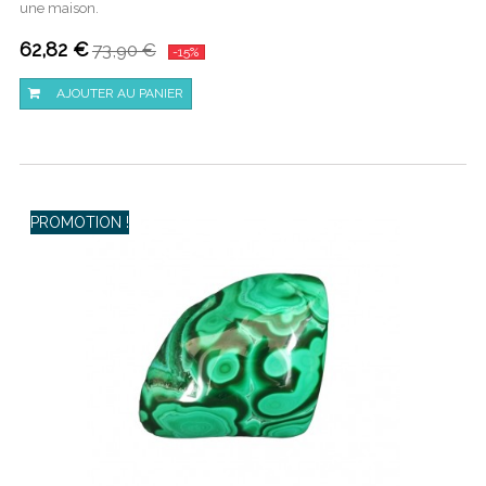
une maison.
62,82 €
73,90 €
-15%
AJOUTER AU PANIER
PROMOTION !