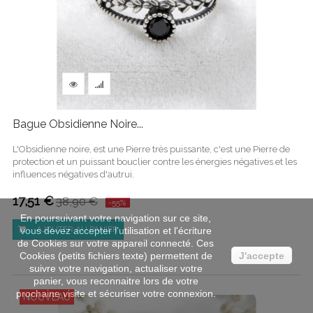
Bague Obsidienne Noire...
L'Obsidienne noire, est une Pierre très puissante, c'est une Pierre de
protection et un puissant bouclier contre les énergies négatives et les
influences négatives d'autrui.
17,51 €
38,90 €
-55%
En poursuivant votre navigation sur ce site,
AJOUTER AU PANIER
vous devez accepter l’utilisation et l'écriture
de Cookies sur votre appareil connecté. Ces
Cookies (petits fichiers texte) permettent de
J'accepte
suivre votre navigation, actualiser votre
panier, vous reconnaitre lors de votre
prochaine visite et sécuriser votre connexion.
NOUVEAU