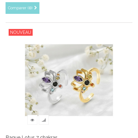
Comparer (
0
)
NOUVEAU
Bague Lotus 7 chakras...