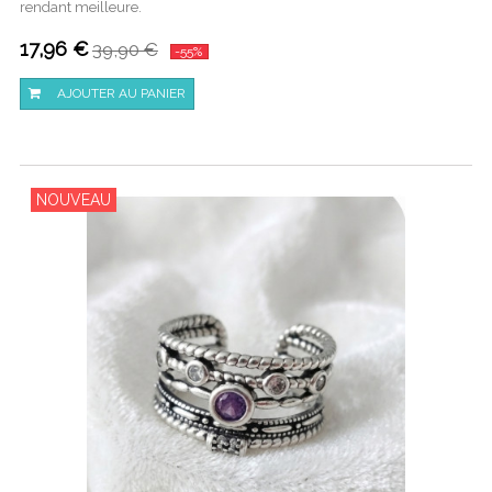
rendant meilleure.
17,96 €
39,90 €
-55%
AJOUTER AU PANIER
NOUVEAU