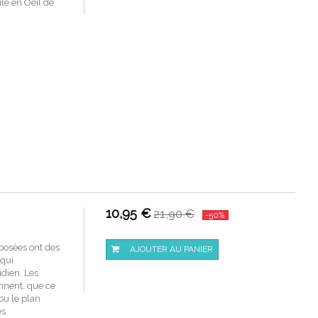
le en Oeil de
10,95 €
21,90 €
-50%
oposées ont des
AJOUTER AU PANIER
 qui
idien. Les
nnent, que ce
ou le plan
es