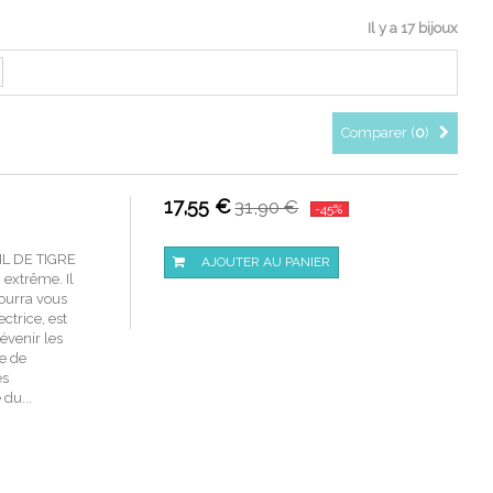
Il y a 17 bijoux
Comparer (
0
)
17,55 €
31,90 €
-45%
EIL DE TIGRE
AJOUTER AU PANIER
 extrême. Il
pourra vous
ectrice, est
venir les
re de
es
du...