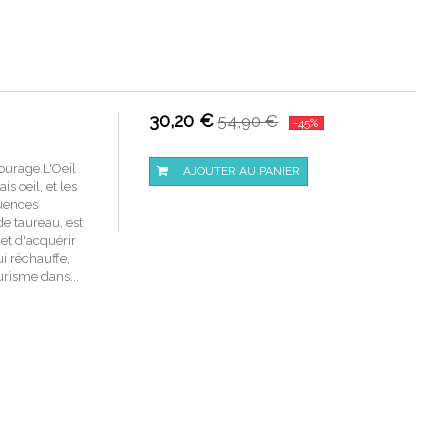
30,20 €
54,90 €
-45%
courage.L'Oeil
AJOUTER AU PANIER
s oeil, et les
luences
de taureau, est
met d'acquérir
ui réchauffe,
llurisme dans...