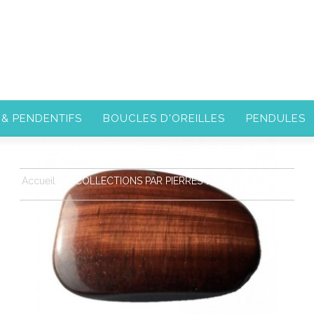
 & PENDENTIFS
BOUCLES D'OREILLES
PENDULES
Accueil
>
COLLECTIONS PAR PIERRES
>
Oeil de Taureau