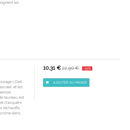
loignent les
10,31 €
22,90 €
-55%
courage.L'Oeil
AJOUTER AU PANIER
s oeil, et les
luences
de taureau, est
met d'acquérir
ui réchauffe,
llurisme dans...