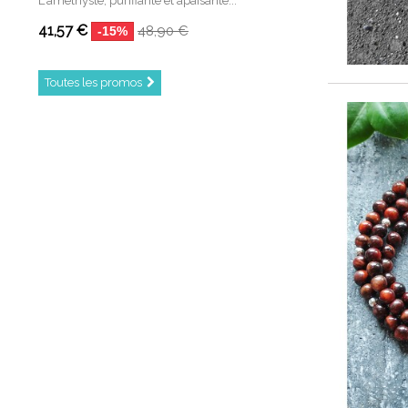
L'améthyste, purifiante et apaisante...
41,57 €
48,90 €
-15%
Toutes les promos