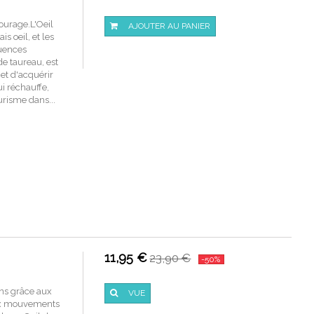
courage.L'Oeil
AJOUTER AU PANIER
s oeil, et les
luences
de taureau, est
met d'acquérir
ui réchauffe,
llurisme dans...
11,95 €
23,90 €
-50%
ons grâce aux
VUE
aux mouvements