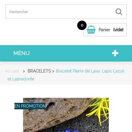
0
Panier
(vide)
MENU
Accueil
>
BRACELETS
>
Bracelet Pierre de Lave, Lapis Lazuli
et Labradorite
EN PROMOTION