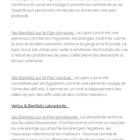
confiance en soi et encourage à prendre le contrôle de sa vie.
Apporte aux personnes nerveuses ou anxieuses une paix
profonde.
Ses Bienfaits sur le Plan physique :
Le Lapis-Lazuli est une
pierre qui combat les migraines, les allergies, l’asthme, calme
la toux et les éternuements, renforce la gorge et la thyroïde. Le
lapis lazuli est utilisé pour aider à améliorer les troubles de vue,
il réduit les problèmes de peau. Cette pierre fait descendre la
tension artérielle.
Ses Bienfaits sur le Plan spirituel :
Le Lapis-Lazuli est
considérée par les Égyptiens comme une pierre de voyage de
l'âme des défunts, il permet en un mot le dépassement des
idées reçues, des difficultés et des conflits intérieurs.
Vertus & Bienfaits Labradorite :
Ses Bienfaits sur le Plan émotionnel :
La labradorite renforce
nos facultés d’expression. Elle fonctionne comme un bouclier
ou une éponge qui absorbe les énergies négatives, les
mauvaises intentions et les malheurs . Favorise l’amitié et
permet à ceux qui souffrent de solitude de se créer un cercle