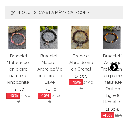
30 PRODUITS DANS LA MÊME CATÉGORIE
Bracelet
Bracelet "
Bracelet
Bracelet "
"Tolérance"
Nature "
Abre de Vie
Ancrage
en pierre
Arbre de Vie
en Grenat
Protection "
naturelle
en pierre de
en pierre
14,25 €
Rhodonite
Lave
naturelle
-45%
25,90
€
Oeil de
13,15 €
12,05 €
Tigre &
-45%
-45%
23,90
21,90
€
€
Hématite
12,60 €
-45%
22,90
€