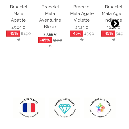
Bracelet
Bracelet
Bracelet
Bracelet
Mala
Mala
Mala Agate
Mala Agate
Apatite
Aventurine
Violette
Indienne
Bleue
45,05 €
25,25 €
30,20 €
-45%
-45%
-45%
81,90
45,90
54,90
28,55 €
€
€
€
-45%
51,90
€