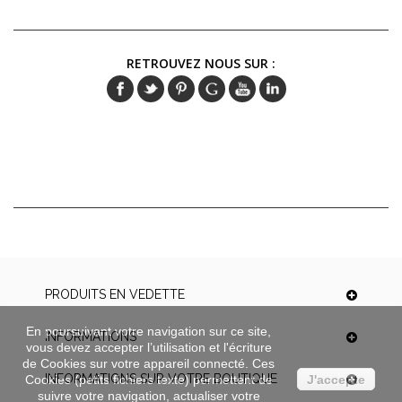
RETROUVEZ NOUS SUR :
PRODUITS EN VEDETTE
En poursuivant votre navigation sur ce site,
INFORMATIONS
vous devez accepter l’utilisation et l'écriture
de Cookies sur votre appareil connecté. Ces
INFORMATIONS SUR VOTRE BOUTIQUE
Cookies (petits fichiers texte) permettent de
J'accepte
suivre votre navigation, actualiser votre