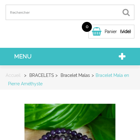
0
Panier
(vide)
MENU
Accueil
>
BRACELETS
>
Bracelet Malas
>
Bracelet Mala en
Pierre Améthyste