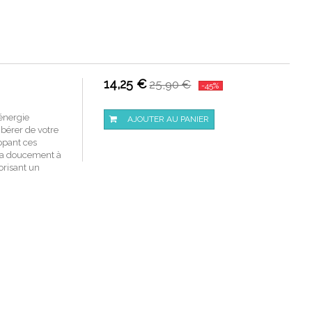
14,25 €
25,90 €
-45%
'énergie
AJOUTER AU PANIER
ibérer de votre
oppant ces
era doucement à
vorisant un