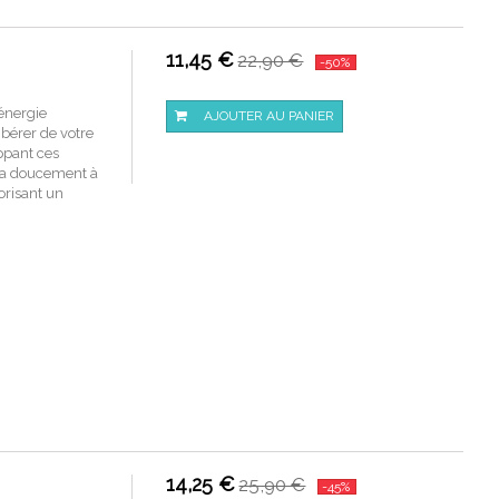
11,45 €
22,90 €
-50%
'énergie
AJOUTER AU PANIER
ibérer de votre
oppant ces
era doucement à
vorisant un
14,25 €
25,90 €
-45%