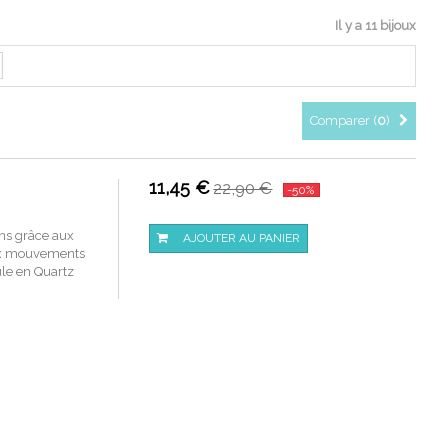
Il y a 11 bijoux
Comparer (
0
)
11,45 €
22,90 €
-50%
ons grâce aux
AJOUTER AU PANIER
aux mouvements
ule en Quartz