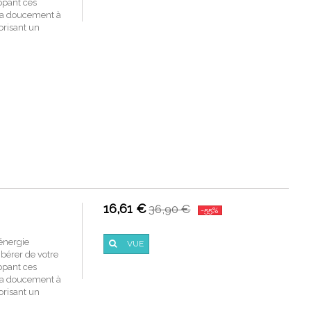
oppant ces
era doucement à
vorisant un
16,61 €
36,90 €
-55%
'énergie
VUE
ibérer de votre
oppant ces
era doucement à
vorisant un