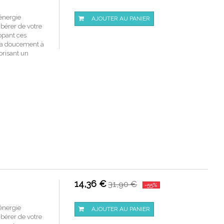
'énergie
AJOUTER AU PANIER
ibérer de votre
oppant ces
era doucement à
vorisant un
14,36 €
31,90 €
-55%
'énergie
AJOUTER AU PANIER
ibérer de votre