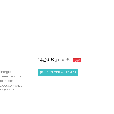
14,36 €
31,90 €
-55%
'énergie
AJOUTER AU PANIER
ibérer de votre
oppant ces
era doucement à
vorisant un