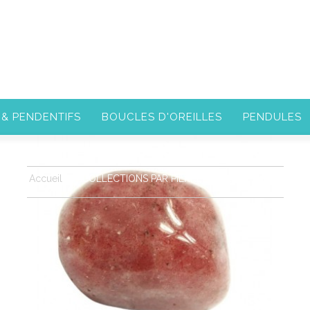
 & PENDENTIFS
BOUCLES D'OREILLES
PENDULES
Accueil
>
COLLECTIONS PAR PIERRES
>
Quartz fraise