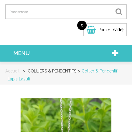
0
Panier
(vide)
MENU
Accueil
>
COLLIERS & PENDENTIFS
>
Collier & Pendentif
Lapis Lazuli