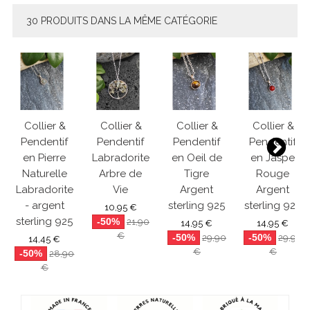
30 PRODUITS DANS LA MÊME CATÉGORIE
Collier &
Collier &
Collier &
Collier &
Pendentif
Pendentif
Pendentif
Pendentif
en Pierre
Labradorite
en Oeil de
en Jaspe
Naturelle
Arbre de
Tigre
Rouge
Labradorite
Vie
Argent
Argent
- argent
sterling 925
sterling 925
10,95 €
sterling 925
-50%
21,90
14,95 €
14,95 €
€
-50%
-50%
29,90
29,90
14,45 €
€
€
-50%
28,90
€