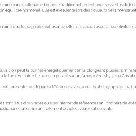
éminine par excellence est connue traditionnellement pour ses vertus de fé
bon équilibre hormonal. Elle est excellente lors des douleurs de la menstruat
ion ainsi que les capacités extrasensorielles en rapport avec la réceptivité tel
pouvait, on peut la purifier énergétiquement en la plongeant plusieurs min
eil à la lumière naturelle ou en la posant sur un Amas d'Améthyste ou Cristal
t peut présenter des légères différences avec la ou les photographies illustr
ités sont issus d'ouvrages ou sites internet de références en lithothérapie e
stiquer et prescrire un traitement adapté à votre état de santé.