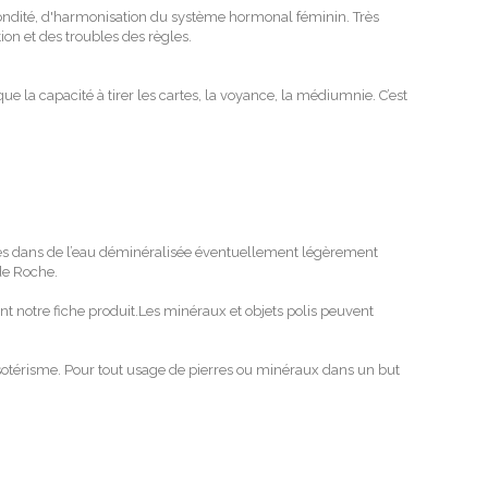
condité, d'harmonisation du système hormonal féminin. Très
ion et des troubles des règles.
 que la capacité à tirer les cartes, la voyance, la médiumnie. C’est
utes dans de l’eau déminéralisée éventuellement légèrement
 de Roche.
ant notre fiche produit.Les minéraux et objets polis peuvent
t ésotérisme. Pour tout usage de pierres ou minéraux dans un but