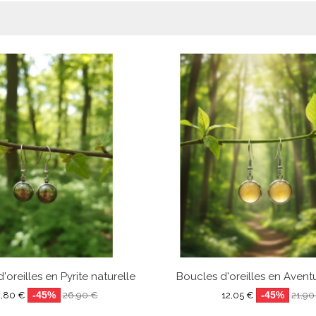
'oreilles en Pyrite naturelle
Boucles d'oreilles en Avent
-45%
-45%
4,80 €
26,90 €
12,05 €
21,90