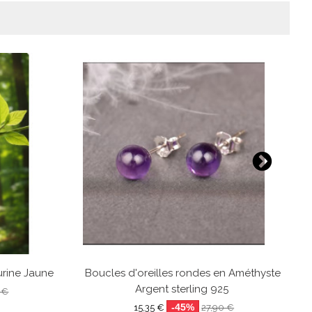
urine Jaune
Boucles d'oreilles rondes en Améthyste -
Argent sterling 925
 €
-45%
15,35 €
27,90 €