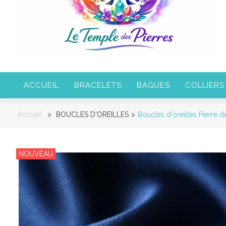
ACCUEIL
BRACELETS
BAGUES
COLLIERS
Accueil
>
BOUCLES D'OREILLES
>
Boucles d'oreilles Pierre 
NOUVEAU