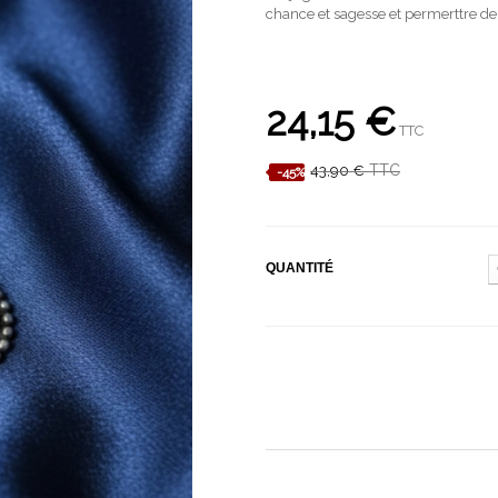
chance et sagesse et permerttre de d
24,15 €
TTC
TTC
43,90 €
-45%
QUANTITÉ